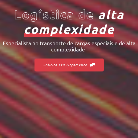
Logística de
alta
complexidade
Especialista no transporte de
c
a
r
g
a
s
e
s
p
e
c
i
a
i
s
e
d
e
a
l
t
a
|
Solicite seu Orçamento