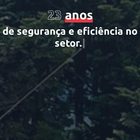
23
anos
d
e
s
e
g
u
r
a
n
ç
a
e
e
f
c
i
ê
n
c
i
a
n
o
s
e
t
o
r
.
|