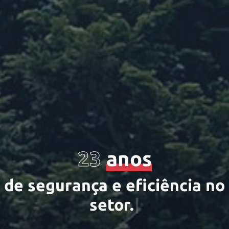
23
anos
d
e
s
e
g
u
r
a
n
ç
a
e
e
f
|