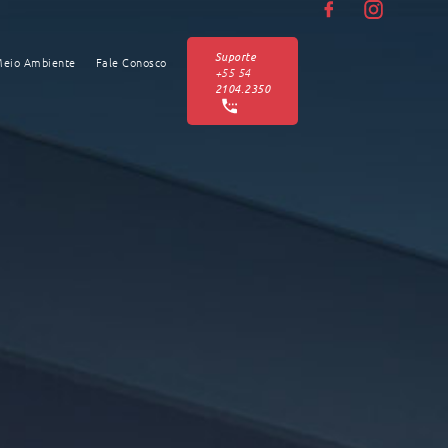
Suporte
eio Ambiente
Fale Conosco
+55 54
2104.2350