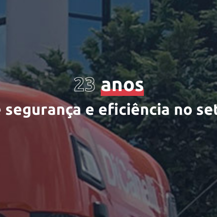
23
anos
s
e
g
u
r
a
n
ç
a
e
e
f
c
i
ê
n
c
i
a
n
o
s
e
t