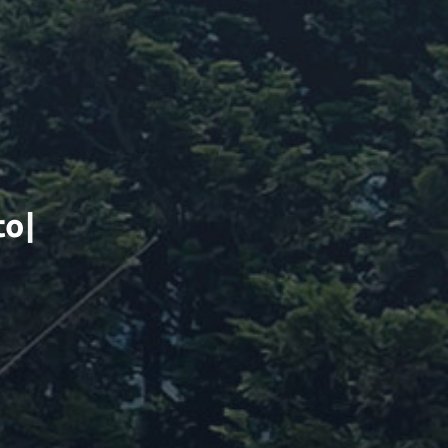
o
r
.
|