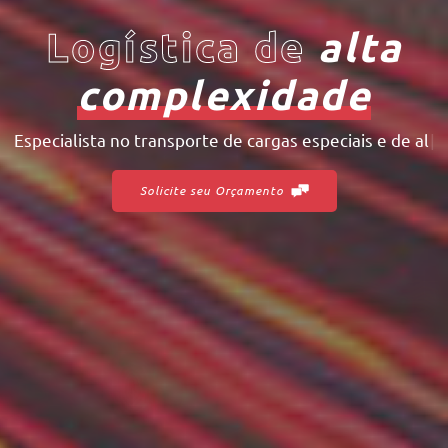
Logística de
alta
complexidade
Especialista no transporte de
c
a
r
g
a
s
e
|
Solicite seu Orçamento