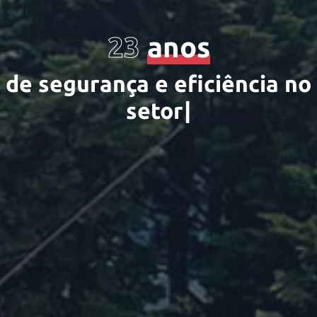
23
anos
d
e
s
e
g
u
r
a
n
ç
a
e
e
f
c
i
ê
n
c
i
a
n
o
s
e
t
o
r
.
|